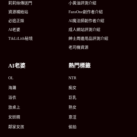
莉莉絲傳送門
小黃油評測介紹
資源補給站
FansOne創作者介紹
必追正妹
AI魔法師創作者介紹
AI老婆
成人網站評測介紹
TikLiLith秘境
紳士周邊用品評測介紹
老司機資源
AI老婆
熱門標籤
OL
NTR
海灘
痴女
浴衣
巨乳
放桌上
熟女
女妖精
意淫
鄰家女孩
偷拍